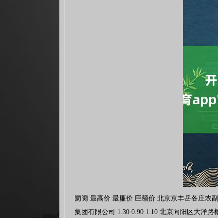
阛阓 最高价 最廉价 巨额价 北京京丰岳各庄农副居品批发阛阓 2.60 1.60 2.00 北京新发地农副居品批发阛阓信息中心 1.20 1.00 1.10 北京顺鑫石门海外农居品批发阛阓集团有限公司 1.30 0.90 1.10 北京向阳区大洋路概述阛阓 2.20 1.90 2.00 天津何庄子农居品批发阛阓 1.60 1.20 1.20 天津武清大沙河批发阛阓 2.00 1.20 1.60 天津市金钟河蔬菜商业中心 2.00 1.00 1.00 天津碧城农居品批发阛阓 1.00 1.00 1.00 天津韩家墅海吉星农居品物流有限公司 1.80 1.60 1.70 石家庄海外农居品批发往返中心 1.10 0.80 0.95 河北唐山市荷花坑阛阓标的处置有限公司 2.00 1.60 1.80 邯郸市(馆陶)金凤禽蛋农贸批发阛阓 1.00 1.00 1.00 河北省怀来县京西果菜批发阛阓有限职守公司 -- 1.60 1.60 山西省太原市河西农居品有限公司 2.00 1.00 1.50 山西太原丈子头农居品物流园（原城东利民） 2.20 1.20 1.70 阳泉农居品批发阛阓有限公司 -- -- 1.00 长治市紫坊农居品概述往返阛阓有限公司 2.00 1.40 1.70 山西省晋城市绿欣农居品商业有限公司 1.40 1.20 1.30 晋城市绿盛农工商实业有限公司农副居品批发阛阓 1.00 1.00 1.00 山西省朔州大运果菜批发阛阓有限公司 2.00 1.60 1.80 山西新绛县蔬菜批发阛阓 1.20 1.