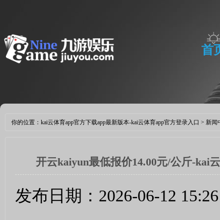
首
诚
你的位置：
kai云体育app官方下载app最新版本-kai云体育app官方登录入口
>
新闻
开云kaiyun最低报价14.00元/公斤-k
发布日期：2026-06-12 15