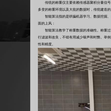
传统的称重仪主要依赖传感器聚积分量信号
多变的称重环境以及大批的数据时，传统建造的
智能算法指的是哄骗机器学习、数据挖掘、
面的上风：
智能算法教学了称重数据的准确性。称重过
行滤波和改良，不错有用减少噪声和时弊。举例
性和精度。