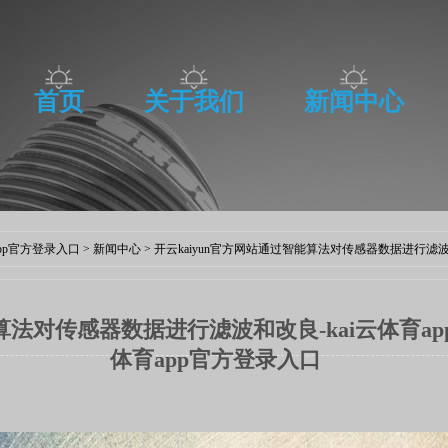
首页
关于我们
新闻中心
诚聘精英
联系我们
app官方登录入口
>
新闻中心
> 开云kaiyun官方网站通过智能算法对传感器数据进行滤波和改
算法对传感器数据进行滤波和改良-kai云体育app
体育app官方登录入口