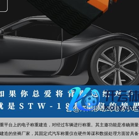
重平台上的电子称重建造，对经过车辆进行称重。其主邀功能是准确测量
建造的坐褥厂家，其固定式汽车称重仪在硬件筹谋和数据处理方面皆具备