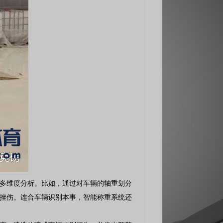
多维度分析。比如，通过对车辆的轴重划分
挫伤。连合车辆识别本事，智能称重系统还