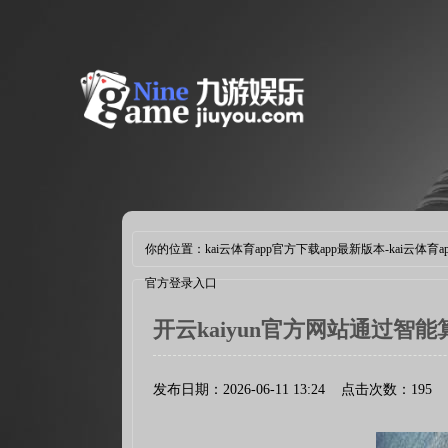
你的位置：
kai云体育app官方下载app最新版本-kai云体育
官方登录入口
开云kaiyun官方网站通过智能
发布日期：2026-06-11 13:24 点击次数：195