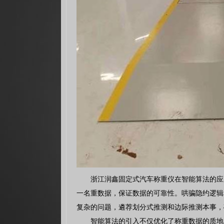
浙江润鑫固定式汽车称重仪在智能算法的应
一名重数据，保证数据的可靠性。哄骗隐约逻辑
复杂的问题，遴荐划分式推测和边际推测本事，
智能算法的引入不仅优化了称重数据的质地