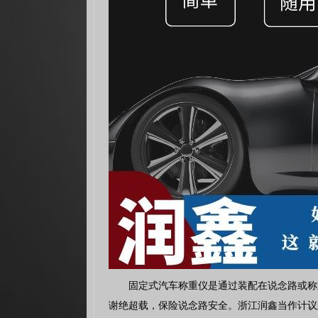
固定式汽车称重仪是通过装配在说念路或称
谢绝超载，保险说念路安全。浙江润鑫当作计议