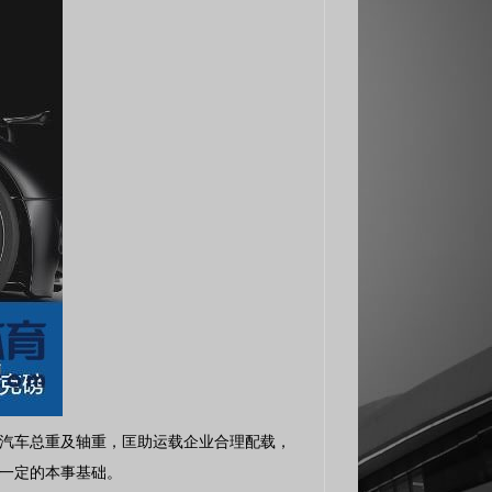
汽车总重及轴重，匡助运载企业合理配载，
一定的本事基础。