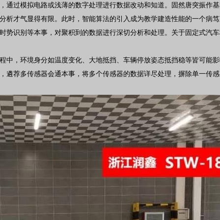
，通过模拟电路或浅薄的数字处理进行数据改动和知道。固然唐突振作基
分析才气显得有限。此时，智能算法的引入成为教学建造性能的一个病笃
时势识别等本事，对聚积到的数据进行深切分析和处理。关于固定式汽车
程中，环境身分如温度变化、大地抵挡、车辆停放姿态抵挡稳等皆可能影
，遴荐多传感器会通本事，将多个传感器的数据详尽处理，摒除单一传感