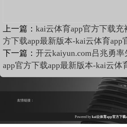
上一篇：
kai云体育app官方下载
方下载app最新版本-kai云体育ap
下一篇：
开云kaiyun.com吕
app官方下载app最新版本-kai云
友情链接：
Powered by
kai云体育app官方下载