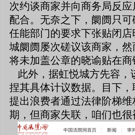
次约谈商家并向商务局反应
配合。无奈之下，阛阓只可
任能部门的要求下张贴闭店
城阛阓屡次磋议该商家，然
将未加盖公章的晓谕贴在商
此外，据虹悦城方先容，
捏其具体计议数据。目下，
提出浪费者通过法律阶梯维
期，但商家失联，咱们也很