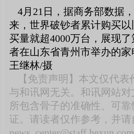
4月21日，据商务部数据
来，世界破钞者累计购买以旧
买量就超4000万台，展现
者在山东省青州市举办的家
王继林/摄
【免责声明】本文仅代表作家
与和讯网无关。和讯网站对
所包含骨子的准确性、可靠
证。请读者仅作参考，并请
news_center@staff.hexun.com