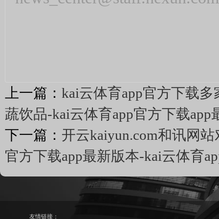
上一篇：
kai云体育app官方下
蔬饮品-kai云体育app官方下载ap
下一篇：
开云kaiyun.com和讯
官方下载app最新版本-kai云体育
友情链接：