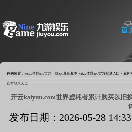
首
诚
你的位置：
kai云体育app官方下载app最新版本-kai云体育app官方登录入口
>
新闻
官方登录入口
开云kaiyun.com世界虚耗者累计购买以旧换
发布日期：2026-05-28 14