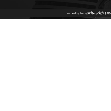
Powered by
kai云体育app官方下载